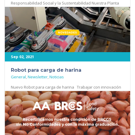
Responsabilidad Social y la Sustentabilidad Nuestra Planta
Maní fue auditada bajo el protocolo [...]
459
Sep 02, 2021
Robot para carga de harina
General
,
Newsletter
,
Noticias
Nuevo Robot para carga de harina Trabajar con innovación
e invertir en tecnología es importante para nosotros. [...]
446