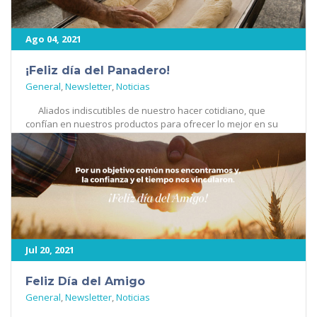
Ago 04, 2021
¡Feliz día del Panadero!
General
,
Newsletter
,
Noticias
Aliados indiscutibles de nuestro hacer cotidiano, que
confían en nuestros productos para ofrecer lo mejor en su
[...]
375
Jul 20, 2021
Feliz Día del Amigo
General
,
Newsletter
,
Noticias