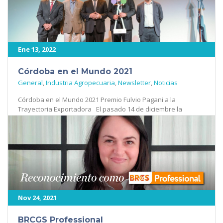
458
Ene 13, 2022
Córdoba en el Mundo 2021
General
,
Industria Agropecuaria
,
Newsletter
,
Noticias
Córdoba en el Mundo 2021 Premio Fulvio Pagani a la
Trayectoria Exportadora El pasado 14 de diciembre la
Cámara de Comercio [...]
425
Nov 24, 2021
BRCGS Professional