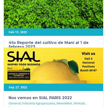
478
Feb 15, 2023
4to Reporte del cultivo de Maní al 1 de
febrero 2023
General
,
Industria Agropecuaria
,
Newsletter
,
Noticias
,
Peanuts
4to Reporte del cultivo de Maní al 1 de febrero 2023 4to
Reporte del cultivo de Maní Visión General 4to [...]
460
Sep 27, 2022
Nos vemos en SIAL PARIS 2022
General
,
Industria Agropecuaria
,
Newsletter
,
Noticias
,