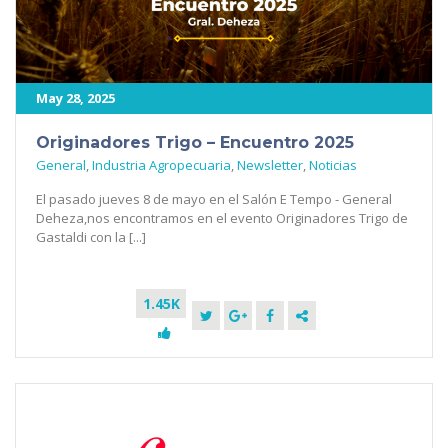
May 28, 2025
Originadores Trigo – Encuentro 2025
General
,
Industria Agropecuaria
,
Newsletter
,
Noticias
El pasado jueves 8 de mayo en el Salón E Tempo - General
Deheza,nos encontramos en el evento Originadores Trigo de
Gastaldi con la [...]
1.45K