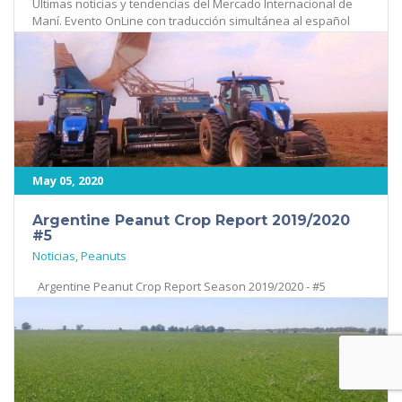
Últimas noticias y tendencias del Mercado Internacional de
Maní. Evento OnLine con traducción simultánea al español
(opcional). Más [...]
562
May 05, 2020
Argentine Peanut Crop Report 2019/2020
#5
Noticias
,
Peanuts
Argentine Peanut Crop Report Season 2019/2020 - #5
General Overview Although the state of the peanut crop in [...]
611