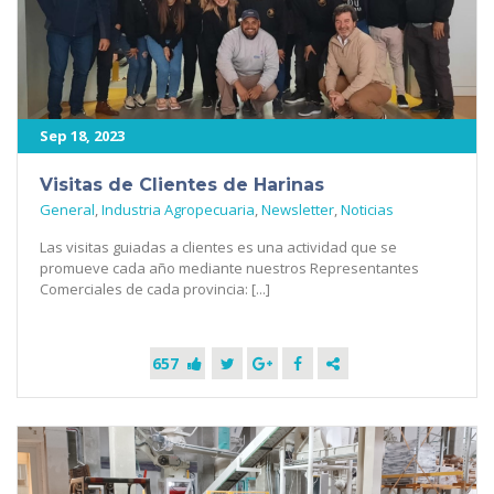
Sep 18, 2023
Visitas de Clientes de Harinas
General
,
Industria Agropecuaria
,
Newsletter
,
Noticias
Las visitas guiadas a clientes es una actividad que se
promueve cada año mediante nuestros Representantes
Comerciales de cada provincia: [...]
657