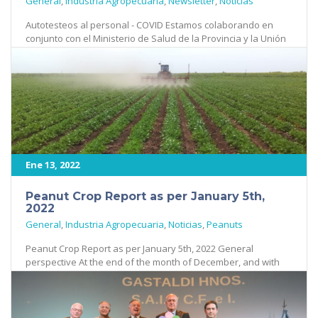
General
,
Industria Agropecuaria
,
Newsletter
,
Noticias
Autotesteos al personal - COVID Estamos colaborando en
conjunto con el Ministerio de Salud de la Provincia y la Unión
Industrial de [...]
507
Ene 13, 2022
Peanut Crop Report as per January 5th,
2022
General
,
Industria Agropecuaria
,
Noticias
,
Peanuts
Peanut Crop Report as per January 5th, 2022 General
perspective At the end of the month of December, and with
the [...]