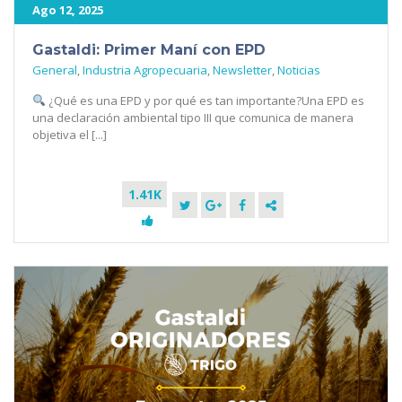
Ago 12, 2025
Gastaldi: Primer Maní con EPD
General
,
Industria Agropecuaria
,
Newsletter
,
Noticias
¿Qué es una EPD y por qué es tan importante?Una EPD es
una declaración ambiental tipo III que comunica de manera
objetiva el [...]
1.41K