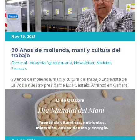
418
Nov 15, 2021
90 Años de molienda, maní y cultura del
trabajo
General
,
Industria Agropecuaria
,
Newsletter
,
Noticias
,
Peanuts
90 años de molienda, maní y cultura del trabajo Entrevista de
La Voz a nuestro presidente Luis Gastaldi Arrancó en General
Deheza en [...]
369