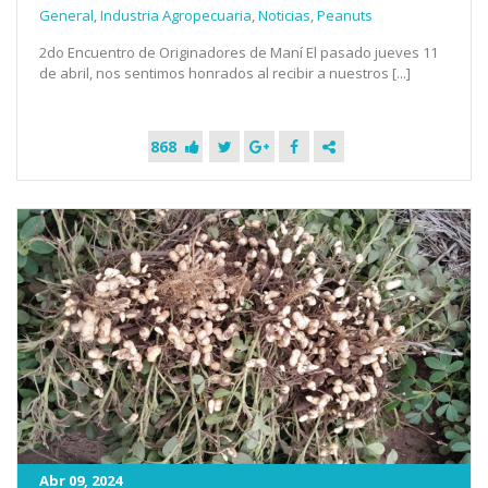
General
,
Industria Agropecuaria
,
Noticias
,
Peanuts
2do Encuentro de Originadores de Maní El pasado jueves 11
de abril, nos sentimos honrados al recibir a nuestros [...]
868
Abr 09, 2024