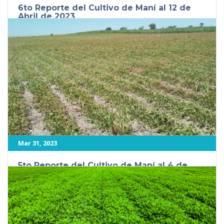
6to Reporte del Cultivo de Maní al 12 de
Abril de 2023
General
,
Industria Agropecuaria
,
Newsletter
,
Noticias
,
Peanuts
6to Reporte del Cultivo de Maní al 12 de Abril de 2023 Visión
general 6to Reporte del Cultivo de Maní La [...]
512
Mar 31, 2023
5to Reporte del Cultivo de Maní al 4 de
marzo de 2023
General
,
Industria Agropecuaria
,
Noticias
,
Peanuts
5to Reporte del Cultivo de Maní al 4 de marzo de 2023 Visión
General 5to Reporte del Cultivo El estado [...]