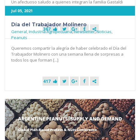
Un afectuoso saludo a quienes integran la familia Gastaldi
Hnos. “Nuestra tradición, nuestro legado”. #DiaDelAmigo [...]
Jul 05, 2021
Día del Trabajador Molinero
367
General
,
Industria Agropecuaria
,
Newsletter
,
Noticias
,
Peanuts
Queremos compartir la alegría de haber celebrado el Día del
Trabajador Molinero con una semana llena de sorpresas a
todos los que forman [...]
417