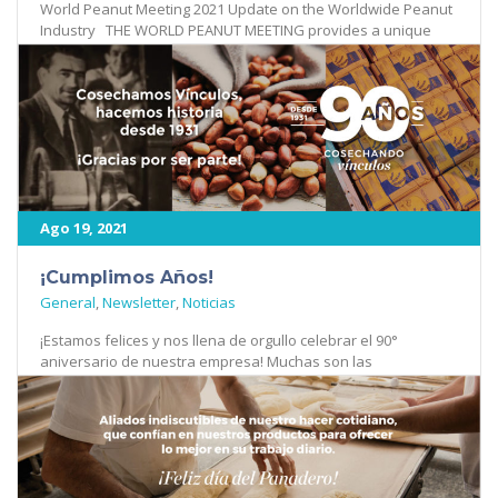
World Peanut Meeting 2021 Update on the Worldwide Peanut
Industry THE WORLD PEANUT MEETING provides a unique
opportunity to get [...]
422
Ago 19, 2021
¡Cumplimos Años!
General
,
Newsletter
,
Noticias
¡Estamos felices y nos llena de orgullo celebrar el 90°
aniversario de nuestra empresa! Muchas son las
experiencias vividas y las ganas [...]
382