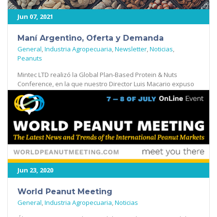
Jun 07, 2021
Maní Argentino, Oferta y Demanda
General
,
Industria Agropecuaria
,
Newsletter
,
Noticias
,
Peanuts
Mintec LTD realizó la Global Plan-Based Protein & Nuts
Conference, en la que nuestro Director Luis Macario expuso
sobre el Maní [...]
441
Jun 23, 2020
World Peanut Meeting
General
,
Industria Agropecuaria
,
Noticias