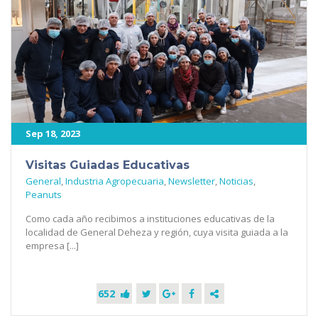
Sep 18, 2023
Visitas Guiadas Educativas
General
,
Industria Agropecuaria
,
Newsletter
,
Noticias
,
Peanuts
Como cada año recibimos a instituciones educativas de la
localidad de General Deheza y región, cuya visita guiada a la
empresa [...]
652