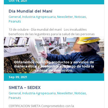
Oct 14, 2021
Día Mundial del Maní
General
,
Industria Agropecuaria
,
Newsletter
,
Noticias
,
Peanuts
13 de octubre - Día mundial del maní Los invaluables
beneficios de las legumbres para la salud de las personas
son bien [...]
444
Sep 09, 2021
SMETA – SEDEX
General
,
Industria Agropecuaria
,
Newsletter
,
Noticias
,
Peanuts
CERTIFICACION SMETA Comprometidos con la