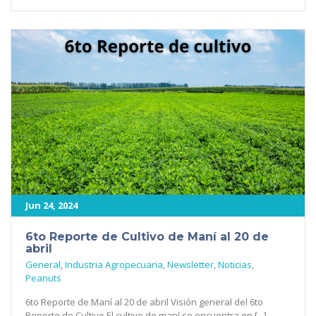
Jun 24, 2024
6to Reporte de Cultivo de Maní al 20 de
abril
General
,
Industria Agropecuaria
,
Newsletter
,
Noticias
,
Peanuts
6to Reporte de Maní al 20 de abril Visión general del 6to
Reporte de Cultivo El cultivo de maní se encuentra en [...]