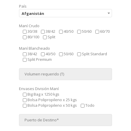
País
Afganistán
Maní Crudo
30/38
38/42
40/50
50/60
60/70
80/100
Split
Maní Blancheado
38/42
40/50
50/60
Split Standard
Split Premium
Envases División Maní
Big Bag x 1250 kgs
Bolsa Polipropileno x 25 kgs
Bolsa Polipropileno x 50 kgs
Todo